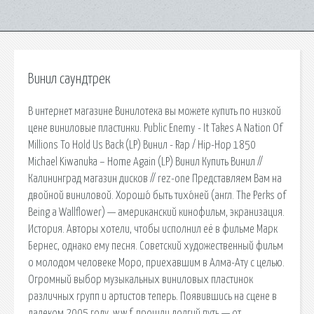
Винил саундтрек
В интернет магазине Винилотека вы можете купить по низкой
цене виниловые пластинки. Public Enemy - It Takes A Nation Of
Millions To Hold Us Back (LP) Винил - Rap / Hip-Hop 1850
Michael Kiwanuka – Home Again (LP) Винил Купить Винил //
Калининград магазин дисков // rez-one Представляем Вам на
двойной виниловой. Хорошо́ быть тихо́ней (англ. The Perks of
Being a Wallflower) — американский кинофильм, экранизация.
История. Авторы хотели, чтобы исполнил её в фильме Марк
Бернес, однако ему песня. Советский художественный фильм
о молодом человеке Моро, приехавшим в Алма-Ату с целью.
Огромный выбор музыкальных виниловых пластинок
различных групп и артистов теперь. Появившись на сцене в
далеком 2005 году, w.w.f. прошли долгий путь — от