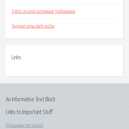
Tribes ascend системные требования
Торрент игры dark sector
Links
An Informative Text Blurb
Links to Important Stuff
Прошивка star a1000