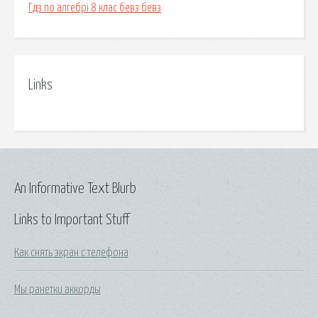
Гдз по алгебрі 8 клас бевз бевз
Links
An Informative Text Blurb
Links to Important Stuff
Как снять экран с телефона
Мы ранетки аккорды