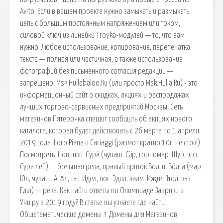
Avito. Если в вашем проекте нужно замыкать и размыкать
цепь с больши́м постоянным напряжением или током,
силовой ключ из линейки Troyka-модулей — то, что вам
нужно. Любое использование, копирование, перепечатка
текста — полная или частичная, а также использование
фотографий без письменного согласия редакции —
запрещено. Msk.Hullabaloo.Ru (или просто Msk.Hulla.Ru) - это
информационный сайт о скидках, акциях и распродажах
лучших торгово-сервисных предприятий Москвы. Сеть
магазинов Пятерочка спешит сообщить об акциях нового
каталога, которая будет действовать с 26 марта по 1 апреля
2019 года. Loro Piana и Cariaggi (размот кратно 10г, не сток!)
Посмотреть. Новинки. Сура́ (чуваш. Сăр, горномар. Шур, эрз.
Сура лей) — большая река, правый приток Волги. Во́лга (мар.
Юл, чуваш. Атӑл, тат. Идел, ног. Эдил, калм. Иҗил-һол, каз.
Едiл) — река. Как найти ответы по Олимпиаде Заврики в
Учи.ру в 2019 году? В статье вы узнаете где найти.
Общетематические домены ↑ Домены для Магазинов,