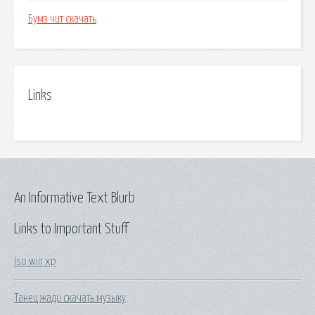
Бумз чит скачать
Links
An Informative Text Blurb
Links to Important Stuff
Iso win xp
Танец жади скачать музыку