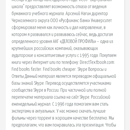
школа" предоставляет возможность отказа от ведения
бумажного учебного журнала. Арсений Нагин директор
Черноземного округа ООО «Русфинанс банк» Университет
сформировал меня как личность и дал направление, в
котором я развивался и развиваюсь сейчас, ведь достигая
определенного уровня АКГ «ДЕЛОВОЙ ПРОФИЛЬ» – одна из
крупнейших российских компаний, оказывающих
аудиторские и консалтинговые услуги с 1995 года. Покупаем
книги через Интернет или по телефону: DirectTextbook.com:
Find books faster. Find books cheaper. Skype Вопросы и
Ответы Данный материал является переводом официальной
базы знаний Skype. Перевод осуществляется участниками
сообщества Skype в России. При частичной или полной
перепечатке материала ссылка на сайт Skype. Российский
еженедельный журнал. С 1996 года помогаем вам стать
экспертами в актуальных. У нас можно скачать лучшие
фильмы через торрент в хорошем качестве бесплатно. Мы
предполагаем, что вам понравилась эта презентация. Чтобы