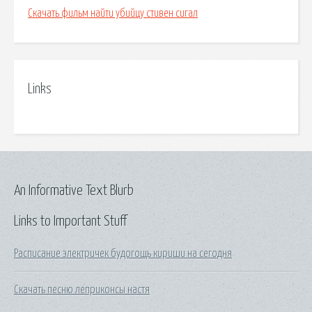
Скачать фильм найти убийцу стивен сигал
Links
An Informative Text Blurb
Links to Important Stuff
Расписание электричек будогощь кириши на сегодня
Скачать песню леприконсы настя