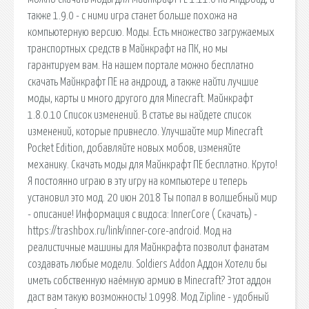
также 1.9.0 - с ними игра станет больше похожа на
компьютерную версию. Моды. Есть множество загружаемых
транспортных средств в Майнкрафт на ПК, но мы
гарантируем вам. На нашем портале можно бесплатно
скачать Майнкрафт ПЕ на андроид, а также найти лучшие
моды, карты и много другого для Minecraft. Майнкрафт
1.8.0.10 Список изменений. В статье вы найдете список
изменений, которые привнесло. Улучшайте мир Minecraft
Pocket Edition, добавляйте новых мобов, изменяйте
механику. Скачать моды для Майнкрафт ПЕ бесплатно. Круто!
Я постоянно играю в эту игру на компьютере и теперь
установил это мод. 20 июн 2018 Ты попал в волшебный мир
- описание! Информация с видоса: InnerCore ( Скачать) -
https://trashbox.ru/link/inner-core-android. Мод на
реалистичные машины для Майнкрафта позволит фанатам
создавать любые модели. Soldiers Addon Аддон Хотели бы
иметь собственную наёмную армию в Minecraft? Этот аддон
даст вам такую возможность! 10998. Мод Zipline - удобный