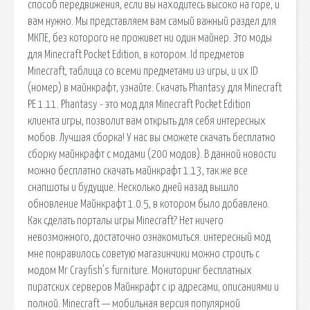
способ передвижения, если вы находитесь высоко на горе, и
вам нужно. Мы представляем вам самый важный раздел для
МКПЕ, без которого не проживет ни один майнер. Это моды
для Minecraft Pocket Edition, в котором. Id предметов
Minecraft, таблица со всеми предметами из игры, и их ID
(номер) в майнкрафт, узнайте. Скачать Phantasy для Minecraft
PE 1.11. Phantasy - это мод для Minecraft Pocket Edition
клиента игры, позволит вам открыть для себя интересных
мобов. Лучшая сборка! У нас вы сможете скачать бесплатно
сборку майнкрафт с модами (200 модов). В данной новости
можно бесплатно скачать майнкрафт 1.13, так же все
снапшоты и будущие. Несколько дней назад вышло
обновление Майнкрафт 1.0.5, в котором было добавлено.
Как сделать порталы игры Minecraft? Нет ничего
невозможного, достаточно ознакомиться. интересный мод
мне понравилось советую магазинчики можно строить с
модом Mr Crayfish's furniture. Мониторинг бесплатных
пиратских серверов Майнкрафт с ip адресами, описаниями и
полной. Minecraft — мобильная версия популярной