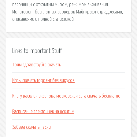
песочницы с открытым миром, режимом выживания.
Мониторинг бесплатных серверов Майнкрафт с ip адресами,
описаниями и полной статистикой.
Links to Important Stuff
Трям здравствуйте скачать
Игры скачать торрент без вирусов
Книгу василия аксенова московская сага скачать бесплатно
Расписание электричек на искитим
Забава скачать песни