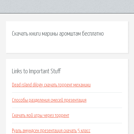
Скачать книги марины аромштам бесплатно
Links to Important Stuff
Dead island dilogy скачать торрент механики
Способы разделения смесей презентация
Скачать яой игры через торрент
Руаль амундсен презентация скачать 5 класс