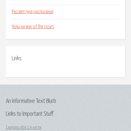
Рассвет тула расписание
Читы на war of the roses
Links
An Informative Text Blurb
Links to Important Stuff
Скачать nba 14 на пк