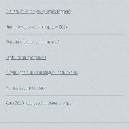
Скачать chillout музыку через торрент
Ник перумов книги по порядку 2014
Фатима скачать бесплатно mp3
Raptr что за программа
Рисунки для вышивки гладью цветы схемы
Минусы subaru outback
Хиты 2010 года русские скачать торрент