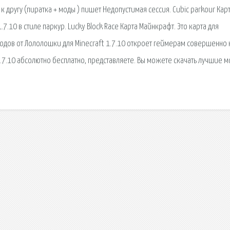
 другу (пиратка + моды ) пишет Недопустимая сессия. Cubic parkour Кар
7.10 в стиле паркур. Lucky Block Race Карта Майнкрафт. Это карта для
модов от Лололошки для Minecraft 1.7.10 откроет геймерам совершенно 
1.7.10 абсолютно бесплатно, представляете. Вы можете скачать лучшие 