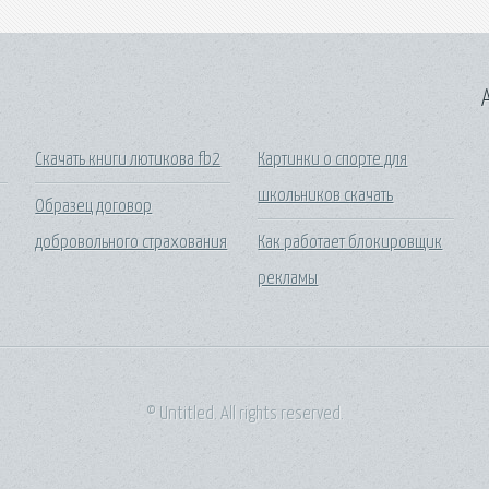
A
Скачать книги лютикова fb2
Картинки о спорте для
школьников скачать
Образец договор
добровольного страхования
Как работает блокировщик
рекламы
© Untitled. All rights reserved.