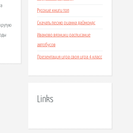
та
Русские книги топ
Скачать песню рианна даймондс
крутую
Иваново вязники расписание
моды
автобусов
Презентация игра своя игра 4 класс
Links