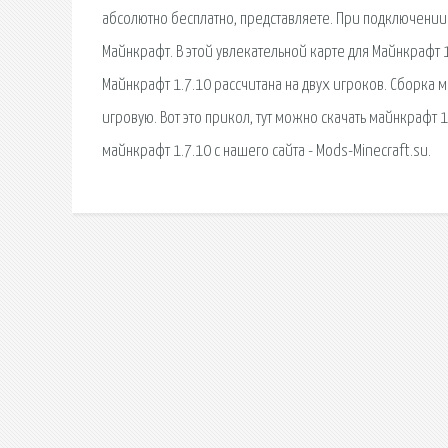
абсолютно бесплатно, представляете. При подключении к
Майнкрафт. В этой увлекательной карте для Майнкрафт 1.
Майнкрафт 1.7.10 рассчитана на двух игроков. Сборка 
игровую. Вот это прикол, тут можно скачать майнкрафт 
майнкрафт 1.7.10 с нашего сайта - Mods-Minecraft.su.