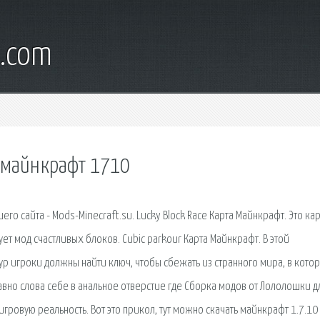
s.com
 майнкрафт 1710
о сайта - Mods-Minecraft.su. Lucky Block Race Карта Майнкрафт. Это кар
ует мод счастливых блоков. Cubic parkour Карта Майнкрафт. В этой
кур игроки должны найти ключ, чтобы сбежать из странного мира, в кото
 гавно слова себе в анальное отверстие где Сборка модов от Лололошки д
гровую реальность. Вот это прикол, тут можно скачать майнкрафт 1.7.10