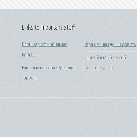
Links to Important Stuff
Плей маркет мобильная
Игра мамины дочки скачать
версия
Книга быстрый способ
Еще одна ночь шахерезады
бросить курить
торрент