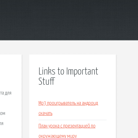
Links to Important
Stuff
та для
Мр3 проигрыватель на андроид
ром
скачать
ля
План урока с презентацией по
окружающему миру