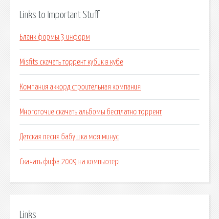
Links to Important Stuff
Бланк формы 3 информ
Misfits скачать торрент кубик в кубе
Компания аккорд строительная компания
Многоточие скачать альбомы бесплатно торрент
Детская песня бабушка моя минус
Скачать фифа 2009 на компьютер
Links