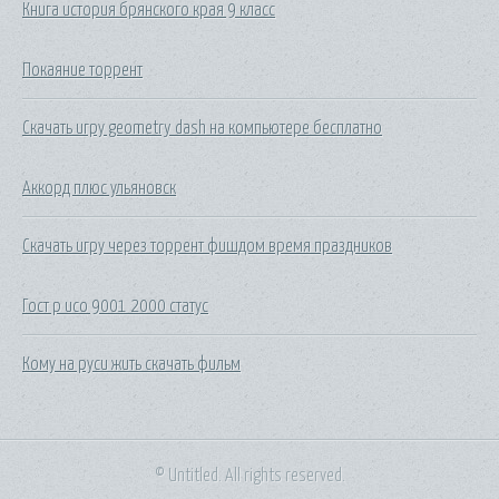
Книга история брянского края 9 класс
Покаяние торрент
Скачать игру geometry dash на компьютере бесплатно
Аккорд плюс ульяновск
Скачать игру через торрент фишдом время праздников
Гост р исо 9001 2000 статус
Кому на руси жить скачать фильм
© Untitled. All rights reserved.