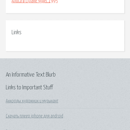
Алиса в стране чудес 1995
Links
An Informative Text Blurb
Links to Important Stuff
Аккорды художник и музыкант
Скачать плеер iphone для android