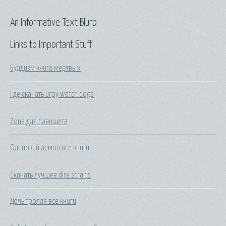
An Informative Text Blurb
Links to Important Stuff
Буддизм книга мертвых
Где скачать игру watch dogs
Zona для планшета
Одинокий демон все книги
Скачать лучшее dire straits
Дочь тролля все книги