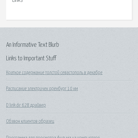
Links
An Informative Text Blurb
Links to Important Stuff
Краткое содержание толстой севастополь в декабре
Расписание электричек оренбург 10 км
D link dir 628 драйвер
Обзвон клиентов образец
Программа для просмотра фильма на компьютере