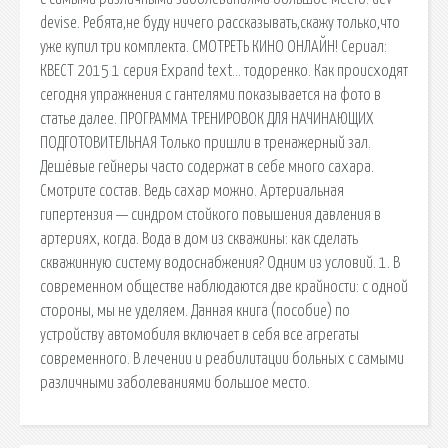
devise. Ребята,не буду ничего рассказывать,скажу только,что
уже купил три комплекта. СМОТРЕТЬ КИНО ОНЛАЙН! Сериал:
КВЕСТ 2015 1 серия Expand text… тодоренко. Как происходят
сегодня упражнения с гантелями показывается на фото в
статье далее. ПРОГРАММА ТРЕНИРОВОК ДЛЯ НАЧИНАЮЩИХ
ПОДГОТОВИТЕЛЬНАЯ Только пришли в тренажерный зал.
Дешёвые гейнеры часто содержат в себе много сахара.
Смотрите состав. Ведь сахар можно. Артериальная
гипертензия — синдром стойкого повышения давления в
артериях, когда. Вода в дом из скважины: как сделать
скважинную систему водоснабжения? Одним из условий. 1. В
современном обществе наблюдаются две крайности: с одной
стороны, мы не уделяем. Данная книга (пособие) по
устройству автомобиля включает в себя все агрегаты
современного. В лечении и реабилитации больных с самыми
различными заболеваниями большое место.