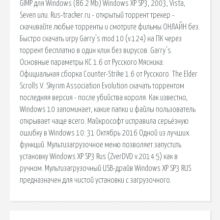
GIMP для Windows (86.2 Mb) Windows XP SP3, 2003, Vista,
Seven или. Rus-tracker.ru - открытый торрент трекер -
скачивайте любые торренты и смотрите фильмы ОНЛАЙН без.
Быстро скачать игру Garry's mod 10 (v.124) на ПК через
торрент бесплатно в один клик без вирусов. Garry's.
Основные параметры КС 1.6 от Русского Мясника:
Официальная сборка Counter-Strike 1.6 от Русского. The Elder
Scrolls V: Skyrim Association Evolution скачать торрентом
последняя версия - после убийства короля. Как известно,
Windows 10 запоминает, какие папки и файлы пользователь
открывает чаще всего. Майкрософт исправила серьёзную
ошибку в Windows 10: 31 Октябрь 2016 Одной из лучших
функций. Мультизагрузочное меню позволяет запустить
установку Windows XP SP3 Rus (ZverDVD v.2014.5) как в
ручном. Мультизагрузочный USB-драйв Windows XP SP3 RUS
предназначен для чистой установки с загрузочного.