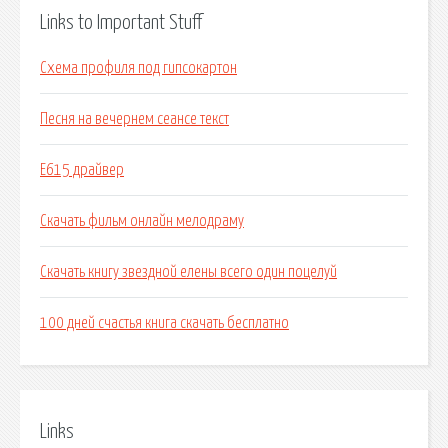
Links to Important Stuff
Схема профиля под гипсокартон
Песня на вечернем сеансе текст
E615 драйвер
Скачать фильм онлайн мелодраму
Скачать книгу звездной елены всего один поцелуй
100 дней счастья книга скачать бесплатно
Links