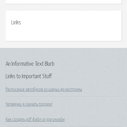
Links
An Informative Text Blurb
Links to Important Stuff
Расписание автобусов из шарьи до костромы
Червячки 4 скачать торрент
Как создать pdf файл из jpg онлайн