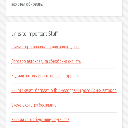
захотел обновить.
Links to Important Stuff
Скачать прошивальщик для андроид dns
Договор автокредита сбербанка скачать
Кидман николь фильмография торрент
Книги скачать бесплатно fb2 мелодрамы российских авторов
Скачать csi игру бесплатно
Я несла свою беду минус пугачева