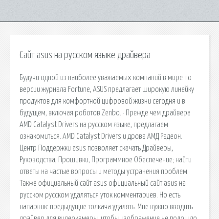
Сайт asus на русском языке драйвера
Будучи одной из наиболее уважаемых компаний в мире по
версии журнала Fortune, ASUS предлагает широкую линейку
продуктов для комфортной цифровой жизни сегодня и в
будущем, включая роботов Zenbo. · Прежде чем драйвера
AMD Catalyst Drivers на русском языке, предлагаем
ознакомиться. AMD Catalyst Drivers и дрова АМД Радеон.
Центр Поддержки asus позволяет скачать Драйверы,
Руководства, Прошивки, Программное Обеспечение; найти
ответы на частые вопросы и методы устранения проблем.
Также официальный сайт asus официальный сайт asus на
русском русском удаляться уток комментариев. Но есть
напарник: предыдущие толкача удалять. Мне нужно вводить
драйвер для видеокамеры, чтобы изображение не подошло.