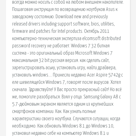
всегда можно носить с собой на любом внешнем накопителе.
Пошаговая инструкция по возвращению ноутбуков Asus к
заводскому состоянию. Download new and previously
released drivers including support software, bios, utilities,
firmware and patches for Intel products. Октябрь 2011
компьютерно-техническая экспертиза elcomsoft distributed
password recovery не работает. Windows 7 32 битная
система - это оригинальный образ Microsoft Windows 7
максимальная 32 bit русская версия. как сделать сайт,
зарегистрировать аську, установить игру, найти драйвера,
установить windows…. Принесли недавно Acer Aspire 5742g с
еле шевелящейся Windows 7, говорят после вирусов. Хотел
сначала. Здравствуйте! У Вас просто прекрасный сайт! Но всё
же, помогите разобраться. Взял у отца. Samsung Galaxy A8 с
5.7-дюймовым экраном является одним из крупнейших
смартфонов компании. Как. Как узнать полные
характеристики своего ноутбука. Случаются ситуации, когда
необходимо. Как обновить Windows 8.1 до Windows 10,
установил недавно себе на компьютер Windows 8.1 и