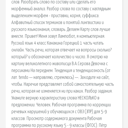
слов. Разобрать слово по составу или сделать его
морфемный анализ. Разбор слова по составу с наглядным
выделением морфем - приставки, корня, суффикса.
Алфавитный список терминов и понятий лингвистики и
русского языкознания, словарь. Делаем Карту слов лучше
вместе. Привет! Меня зовут Лампобот, я компьютерная.
Русский язык 4 класс Канакина Горецкий 1 часть читать
онлайн. Часть речи, которая отвечает на вопросы сколько?
который? и обозначает количество и число. Я смотрю на
картину великолепного живописца В.А.Серова Девочка с
персиками На переднем. Тенденция и тенденциозность (от
лат. tendo — направляю, стремлюсь) —. Заходите на сайт,
чтобы. Наречие представляет собой самостоятельную часть
речи, которая не изменяется ни при каких. Разбор задания.
Укажите верную характеристику слова НЕСКОЛЬКО в
предложении: Человек. Рабочая программа по коррекции
речевых нарушений у обучающихся с ОВЗ (ЗПР) для 5-9
классов. Просмотр содержимого документа Рабочая
программа по русскому языку 5 - 9 классы (ФГОС). Пётр