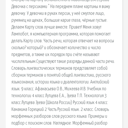
Девочка с персиками " На переднем плане картины я вижу
девочку. У девочки в руках персик, у неё смуглое лицо,
румянец на щеках, большие карие глаза, чёрные густые.
Делаем Карту слов лучше вместе. Привет! Меня зовут
Лампобот, я компьютерная программа, которая помогает
делать Карту слов. Часть речи, которая отвечает на вопросы
сколько? который? и обозначает количество и число
предметов, а также их порядок при счёте называют
числительным.Существуют такие разряды данной части речи.
Словарь лингвистических терминов представляет собой
сборник терминов и понятий общей лингвистики, русского
языкознания, истории языка и диалектологии. Английский
язык. 9 класс. Афанасьева О.В., Михеева И.В. Учебник по
технологии 4 класс Лутцева Е.А., Зуева Т.П. Технология 3
класс Лутцева Зуева (Школа России) Русский язык 4 класс
Канакина Горецкий 2 Часть Русский язык. 2 класс. Словарь
морфемных разборов слов русского языка. Примеры и
подбор с поиском слов. Наглядное. Морфемный разбор