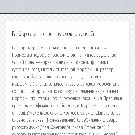
Разбор слов по составу словарь онлайн
Словарь морфемных разборов слов русского языка.
Примеры и подбор с поиском слов. Наглядное выделение
частей слова — корня, окончания, основы, приставки,
суффикса, соединительной гласной. Морфемный разбор
слов. Разобрать слово по составу или сделать его
морфемный анализ означает указать, из каких морфем оно
состоит. Разбор слова по составу с наглядным выделением
морфем - приставки, корня, суффикса, окончания. Правила и
примеры морфемного разбора слов. Морфемный словарь
онлайн. У маленькой елочки Колкие иголочки, Шарики синие,
Словно бы в инее! (Можжевельник). СловОнлайн - словари
русского языка Даля, Ожегова,Ушакова, Ефремовой. Я
смотрю на картину великолепного живописца В.А.Серова "