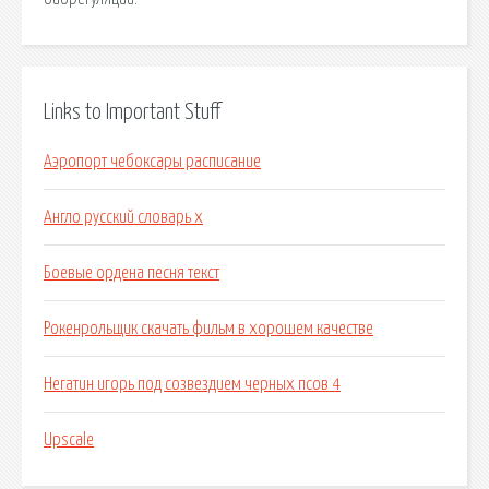
Links to Important Stuff
Аэропорт чебоксары расписание
Англо русский словарь x
Боевые ордена песня текст
Рокенрольщик скачать фильм в хорошем качестве
Негатин игорь под созвездием черных псов 4
Upscale