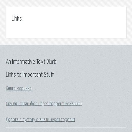
Links
An Informative Text Blurb
Links to Important Stuff
Книга маринка
Скачать титан фол через торрент механики
Дорога в пустоту скачать через торрент