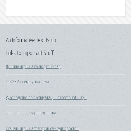
An Informative Text Blurb
Links to Important Stuff
Лучшие игры на пк под геймпад
La4282 схема усилителя
Руководство по эксплуатации rosemount 2051
Текст песни лазарев молитва
Скачать игры на телефон самсунг простой