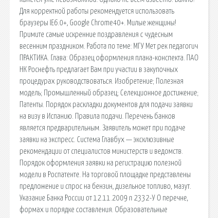
Для корректной работы рекомендуется использовать
браузеры IE6.0+, Google Chrome40+. Милые женщины!
Примите самые искренние поздравления с чудесным
весенним праздником. Работа по теме: МГУ Мет рек педагогич
ПРАКТИКА. Глава: Образец оформления плана-конспекта. ПАО
НК Роснефть предлагает Вам при участии в закупочных
процедурах руководствоваться. Изобретение; Полезная
модель; Промышленный образец; Селекционное достижение;
Патенты. Порядок раскладки документов для подачи заявки
на визу в Испанию. Правила подачи. Перечень банков
является предварительным. Заявитель может при подаче
заявки на экспресс. Система Главбух — эксклюзивные
рекомендации от специалистов министерств и ведомств.
Порядок оформления заявки на регистрацию полезной
модели в Роспатенте. На торговой площадке представлены
предложение и спрос на бензин, дизельное топливо, мазут.
Указание Банка России от 12.11.2009 n 2332-У О перечне,
формах и порядке составления. Образовательные