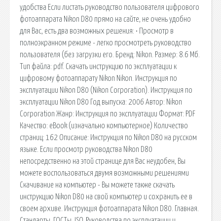
удобства Если листать руководство пользователя цифрового
фотоаппарата Nikon D80 прямо на сайте, не очень удобно
для Вас, есть два возможных решения: • Просмотр в
полноэкранном режиме - легко просмотреть руководство
пользователя (без загрузки его. Бренд: Nikon. Размер: 8.6 Мб.
Тип файла: pdf. Скачать инструкцию по эксплуатации к
цифровому фотоаппарату Nikon Nikon. Инструкция по
эксплуатации Nikon D80 (Nikon Corporation). Инструкция по
эксплуатации Nikon D80 Год выпуска: 2006 Автор: Nikon
Corporation Жанр: Инструкция по эксплуатации Формат: PDF
Качество: eBook (изначально компьютерное) Количество
страниц: 162 Описание: Инструкция по Nikon D80 на русском
языке. Если просмотр руководства Nikon D80
непосредственно на этой странице для Вас неудобен, Вы
можете воспользоваться двумя возможными решениями
Скачивание на компьютер - Вы можете также скачать
инструкцию Nikon D80 на свой компьютер и сохранить ее в
своем архиве. Инструкция фотоаппарата Nikon D80. Главная.
Стандарты, ГОСТы, ISO. Руководства по эксплуатации и