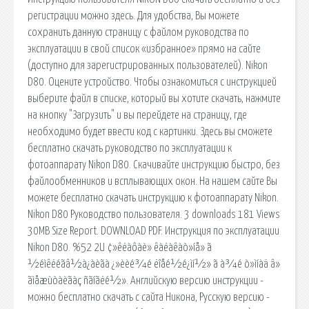
регистрации можно здесь. Для удобства, Вы можете
сохранить данную страницу с файлом руководства по
эксплуатации в свой список «избранное» прямо на сайте
(доступно для зарегистрированных пользователей). Nikon
D80. Оцените устройство. Чтобы ознакомиться с инструкцией
выберите файл в списке, который вы хотите скачать, нажмите
на кнопку "Загрузить" и вы перейдете на страницу, где
необходимо будет ввести код с картинки. Здесь вы сможете
бесплатно скачать руководство по эксплуатации к
фотоаппарату Nikon D80. Скачивайте инструкцию быстро, без
файлообменников и всплывающих окон. На нашем сайте Вы
можете бесплатно скачать инструкцию к фотоаппарату Nikon.
Nikon D80 Руководство пользователя. 3 downloads 181 Views
30MB Size Report. DOWNLOAD PDF. Инструкция по эксплуатации
Nikon D80. %52 2U ¢»êëàôàè» êàëàêàò»íå» ã
½éìêëéãâ½à¿àèãà ¿»èèé¾é ëîåé½é¿ìí½» ã à¾é ò»ìíàä â»
ãìåæùòàèãàç ñãíãëé½». Английскую версию инструкции -
можно бесплатно скачать с сайта Никона, Русскую версию -