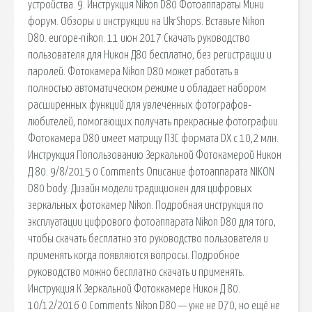
устройства. 9. Инструкция Nikon D80 Фотоаппараты Мини
форум. Обзоры и инструкции на UkrShops. Вставьте Nikon
D80. europe-nikon. 11 июн 2017 Скачать руководство
пользователя для Никон Д80 бесплатно, без регистрации и
паролей. Фотокамера Nikon D80 может работать в
полностью автоматическом режиме и обладает набором
расширенных функций для увлеченных фотографов-
любителей, помогающих получать прекрасные фотографии.
Фотокамера D80 имеет матрицу ПЗС формата DX с 10,2 млн.
Инструкция Попользованию Зеркальной Фотокамерой Никон
Д 80. 9/8/2015 0 Comments Описание фотоаппарата NIKON
D80 body. Дизайн модели традиционен для цифровых
зеркальных фотокамер Nikon. Подробная инструкция по
эксплуатации цифрового фотоаппарата Nikon D80 для того,
чтобы скачать бесплатно это руководство пользователя и
применять когда появляются вопросы. Подробное
руководство можно бесплатно скачать и применять.
Инструкция К Зеркальной Фотоккамере Никон Д 80.
10/12/2016 0 Comments Nikon D80 — уже не D70, но ещё не