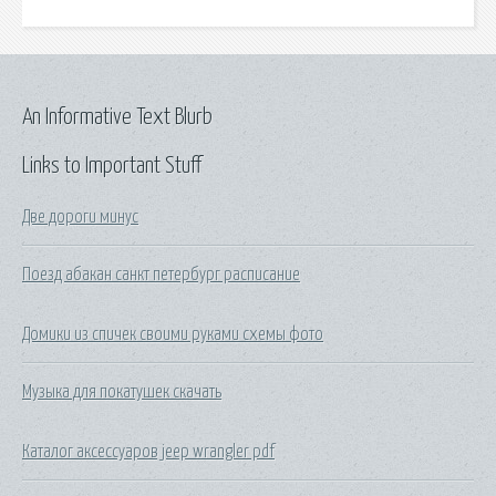
An Informative Text Blurb
Links to Important Stuff
Две дороги минус
Поезд абакан санкт петербург расписание
Домики из спичек своими руками схемы фото
Музыка для покатушек скачать
Каталог аксессуаров jeep wrangler pdf