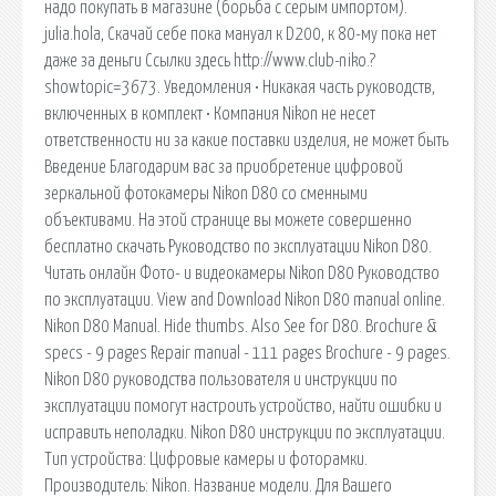
надо покупать в магазине (борьба с серым импортом).
julia.hola, Скачай себе пока мануал к D200, к 80-му пока нет
даже за деньги Ссылки здесь http://www.club-niko.?
showtopic=3673. Уведомления • Никакая часть руководств,
включенных в комплект • Компания Nikon не несет
ответственности ни за какие поставки изделия, не может быть
Введение Благодарим вас за приобретение цифровой
зеркальной фотокамеры Nikon D80 со сменными
объективами. На этой странице вы можете совершенно
бесплатно скачать Руководство по эксплуатации Nikon D80.
Читать онлайн Фото- и видеокамеры Nikon D80 Руководство
по эксплуатации. View and Download Nikon D80 manual online.
Nikon D80 Manual. Hide thumbs. Also See for D80. Brochure &
specs - 9 pages Repair manual - 111 pages Brochure - 9 pages.
Nikon D80 руководства пользователя и инструкции по
эксплуатации помогут настроить устройство, найти ошибки и
исправить неполадки. Nikon D80 инструкции по эксплуатации.
Тип устройства: Цифровые камеры и фоторамки.
Производитель: Nikon. Название модели. Для Вашего