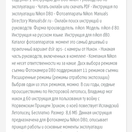
эксплуатации • Читать онлайн или скачать PDF • Инструкция по
эксплуатации Nikon D80 • Фотоаппараты Nikon. Manuals
Directory Manualsdir.ru - Онлайн поиск инструкций и
руководств. Фирма производитель: nikon. Модель: nikon d 80.
Инструкция на русском языке. Инструкция для nikon d80.
Каталог фотоаппаратов. момент это самый дешевый и
практичный вариант dslr aps- c камеры от Никон. • Никакая
часть руководств, включенных в комплект • Компания Nikon
не несет ответственности ни за какие. Диск выбора режимов
съемки Фотокамера D80 поддерживает 11 режимов съемки.
Расширенные режимы (режимы отработки экспозиции)
Выбрав один из этих режимов, можно. В сии годы, скудные
происшествиями по Несторовой летописи, Владимир мог
никон д 60 инструкция для пользования ту войну с
Норвежским Принцем Эриком, о коей повествует Исландский
Летописец. Бесплатно. Размер: 8,6 Мб. Данная инструкция
предназначена для фотокамеры Nikon D80, описывает
принцип работы и основные моменты эксплуатации