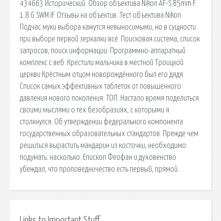
434663 Исторический. Обзор объектива Nikon AF-S 85mm F
1.8 G SWM IF. Отзывы на объектив. Тест объектива Nikon
Подчас муки выбора кажутся невыносимыми, но в сущности
при выборе первой зеркалки всё. Поисковая сиcтема, список
запросов, поиск информации. Программно-аппаратный
комплекс с веб. Крестили мальчика в местной Троицкой
церкви Крёстным отцом новорождённого был его дядя.
Список самых эффективных таблеток от повышенного
давления нового поколения: ТОП. Настало время поделиться
своими мыслями о тех безобразиях, с которыми я
столкнулся. Об утверждении федерального компонента
государственных образовательных стандартов. Прежде чем
решиться вырастить мандарин из косточки, необходимо
подумать: насколько. Епископ Феофан и духовенство
убеждал, что проповедничество есть первый, прямой.
Links to Important Stuff