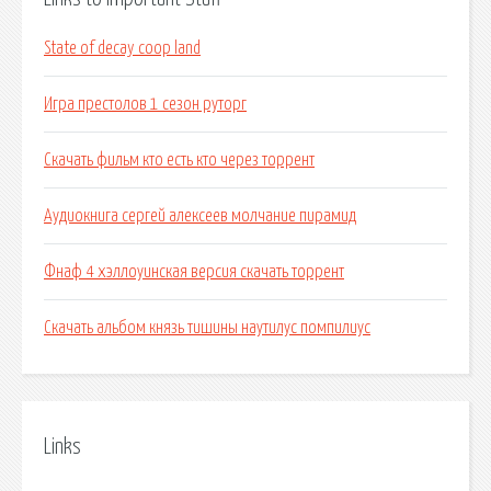
State of decay coop land
Игра престолов 1 сезон руторг
Скачать фильм кто есть кто через торрент
Аудиокнига сергей алексеев молчание пирамид
Фнаф 4 хэллоуинская версия скачать торрент
Скачать альбом князь тишины наутилус помпилиус
Links