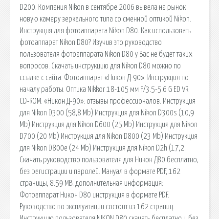
D200. Компания Nikon в сентябре 2006 вывела на рынок
новую камеру зеркального типа со сменной оптикой Nikon.
Инструкция для фотоаппарата Nikon D80. Как использовать
фотоаппарат Nikon D80? Изучив это руководство
пользователя фотоаппарата Nikon D80 у Вас не будет таких
вопросов. Скачать инструкцию для Nikon D80 можно по
ссылке с сайта. Фотоаппарат «Никон Д-90». Инструкция по
началу работы. Оптика Nikkor 18-105 мм F/3.5-5.6 G ED VR.
CD-ROM. «Никон Д-90»: отзывы профессионалов. Инструкция
для Nikon D300 (58,8 Mb) Инструкция для Nikon D300s (10,9
Mb) Инструкция для Nikon D600 (25 Mb) Инструкция для Nikon
D700 (20 Mb) Инструкция для Nikon D800 (23 Mb) Инструкция
для Nikon D800e (24 Mb) Инструкция для Nikon D2h (17,2.
Скачать руководство пользователя для Никон Д80 бесплатно,
без регистрации и паролей. Мануал в формате PDF, 162
страницы, 8.59 MB. дополнительная информация:
Фотоаппарат Никон D80 инструкция в формате PDF.
Руководство по эксплуатации состоит из 162 страниц.
Инструкцию пользователя NIKON D80 скачать бесплатно и без