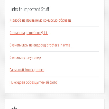
Links to Important Stuff
Жалоба на призывную комиссию образец
Степанова решебник 9 11
Скачать игры на андроид brothers in arms
Скачать музыку север
Размытый фон картинки
Пинскдрев образцы тканей фото