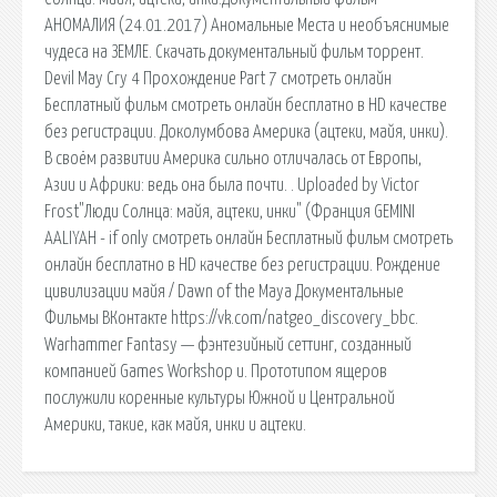
АНОМАЛИЯ (24.01.2017) Аномальные Места и необъяснимые
чудеса на ЗЕМЛЕ. Скачать документальный фильм торрент.
Devil May Cry 4 Прохождение Part 7 смотреть онлайн
Бесплатный фильм смотреть онлайн бесплатно в HD качестве
без регистрации. Доколумбова Америка (ацтеки, майя, инки).
В своём развитии Америка сильно отличалась от Европы,
Азии и Африки: ведь она была почти. . Uploaded by Victor
Frost"Люди Солнца: майя, ацтеки, инки" (Франция GEMINI
AALIYAH - if only смотреть онлайн Бесплатный фильм смотреть
онлайн бесплатно в HD качестве без регистрации. Рождение
цивилизации майя / Dawn of the Maya Документальные
Фильмы ВКонтакте https://vk.com/natgeo_discovery_bbc.
Warhammer Fantasy — фэнтезийный сеттинг, созданный
компанией Games Workshop и. Прототипом ящеров
послужили коренные культуры Южной и Центральной
Америки, такие, как майя, инки и ацтеки.