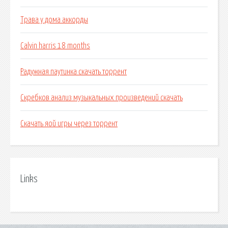
Трава у дома аккорды
Calvin harris 18 months
Радужная паутинка скачать торрент
Скребков анализ музыкальных произведений скачать
Скачать яой игры через торрент
Links