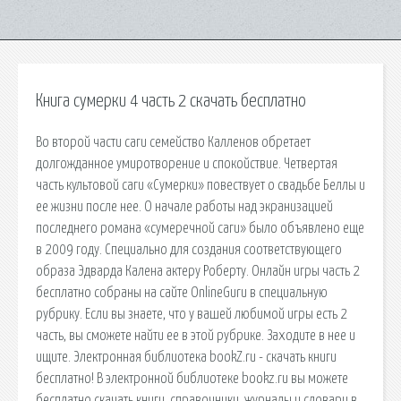
Книга сумерки 4 часть 2 скачать бесплатно
Во второй части саги семейство Калленов обретает
долгожданное умиротворение и спокойствие. Четвертая
часть культовой саги «Сумерки» повествует о свадьбе Беллы и
ее жизни после нее. О начале работы над экранизацией
последнего романа «сумеречной саги» было объявлено еще
в 2009 году. Специально для создания соответствующего
образа Эдварда Калена актеру Роберту. Онлайн игры часть 2
бесплатно собраны на сайте OnlineGuru в специальную
рубрику. Если вы знаете, что у вашей любимой игры есть 2
часть, вы сможете найти ее в этой рубрике. Заходите в нее и
ищите. Электронная библиотека bookZ.ru - скачать книги
бесплатно! В электронной библиотеке bookz.ru вы можете
бесплатно скачать книги, справочники, журналы и словари в