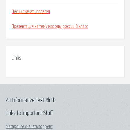
Песни скачать пелагея
Презентация на тему народы россии 8 класс
Links
An Informative Text Blurb
Links to Important Stuff
Мегаpolice скачать торрент