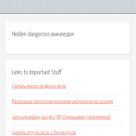
Hidden dangerous википедия
Links to Important Stuff
Скачать марио на двоих на пк
Расписание электричек яхтенная сестрорецк на сегодня
Samsung galaxy ace gt s5830 прошивка cyanogenmod
Скачать игру ассасин 2 без вирусов