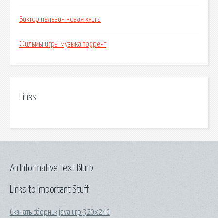
Виктор пелевин новая книга
Фильмы игры музыка торрент
Links
An Informative Text Blurb
Links to Important Stuff
Скачать сборник java игр 320x240