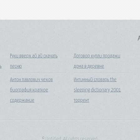
A
Руки вверх ай ай скачать
Договор купли продажи
ь
песню
дома в деревне
Антон павлович чехов
Интимный словарь the
биография краткое
sleeping dictionary 2001
содержание
торрент
© Untitled. All rights reserved.