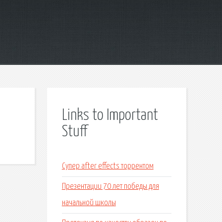
Links to Important
Stuff
Супер after effects торрентом
Презентации 70 лет победы для
начальной школы