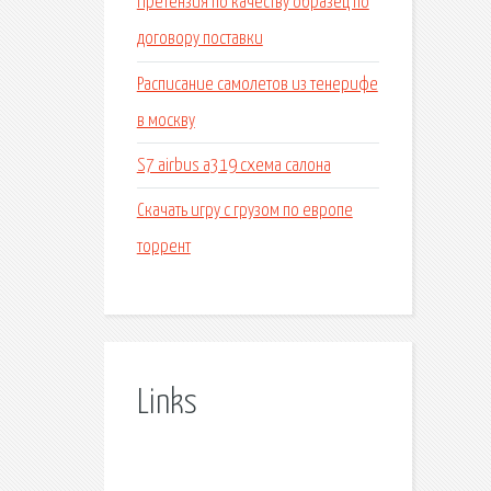
Претензия по качеству образец по
договору поставки
Расписание самолетов из тенерифе
в москву
S7 airbus a319 схема салона
Скачать игру с грузом по европе
торрент
Links