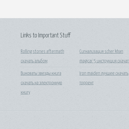
Links to Important Stuff
Rolling stones aftermath
Сигнализация scher khan
скачать альбом
magicar 5 инструкция скачат
Виноваты звезды книга
Iron maiden лучшее скачать
скачать на электронную
торрент
книгу