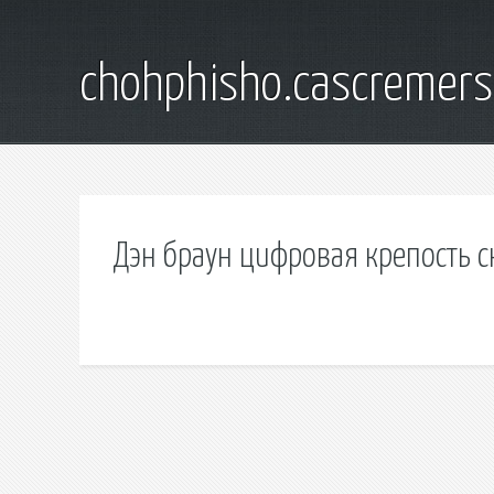
chohphisho.cascremer
Дэн браун цифровая крепость с