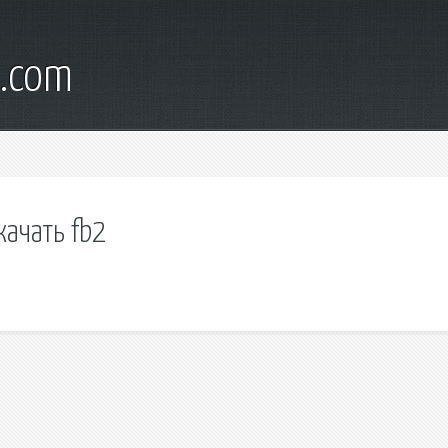
s.com
качать fb2