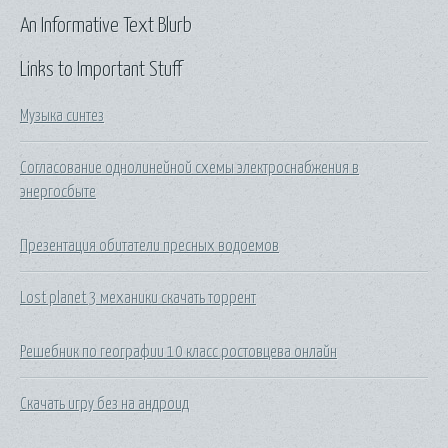
An Informative Text Blurb
Links to Important Stuff
Музыка синтез
Согласование однолинейной схемы электроснабжения в
энергосбыте
Презентация обитатели пресных водоемов
Lost planet 3 механики скачать торрент
Решебник по географии 10 класс ростовцева онлайн
Скачать игру без на андроид