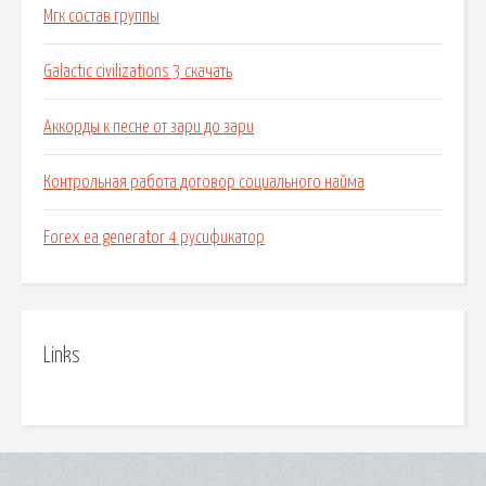
Мгк состав группы
Galactic civilizations 3 скачать
Аккорды к песне от зари до зари
Контрольная работа договор социального найма
Forex ea generator 4 русификатор
Links