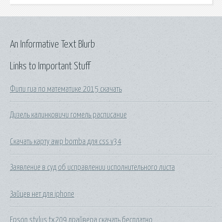
An Informative Text Blurb
Links to Important Stuff
Фипи гиа по математике 2015 скачать
Дизель калинковичи гомель расписание
Скачать карту awp bomba для css v34
Заявление в суд об исправлении исполнительного листа
Зайцев нет для iphone
Epson stylus tx209 драйвера скачать бесплатно