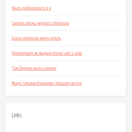
Книги дубровского д а
Скачать песни черного обелиска
Борис моносов книги купить
Презентація як людина пізнає світ 1 клас
Тим бертон книги скачать
Минус татьяна буланова старшая сестра
Links