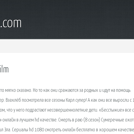
s.com
ilm
то мягко сказано. Но то как они сражаются за родных и идут на помощь
р. Взахлёб посмотрела все сезоны Карл супер! А как они все выросли с 1
 том, что у него подрастают несовершеннолетние дети. «Бесстыжие» все 
» онлайн в лучшем hd качестве. Смерть в раю (8 сезон) Сумеречные охо
 Сил Зла. Сериалы hd 1080 смотреть онлайн бесплатно в хорошем качестве