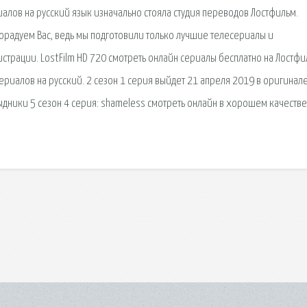
алов на русский язык изначально стояла студия переводов Лостфильм.
орадуем Вас, ведь мы подготовили только лучшие телесериалы и
трации. LostFilm HD 720 смотреть онлайн сериалы бесплатно на Лостфи
риалов на русский. 2 сезон 1 серия выйдет 21 апреля 2019 в оригинале
тыдники 5 сезон 4 серия: shameless смотреть онлайн в хорошем качестве