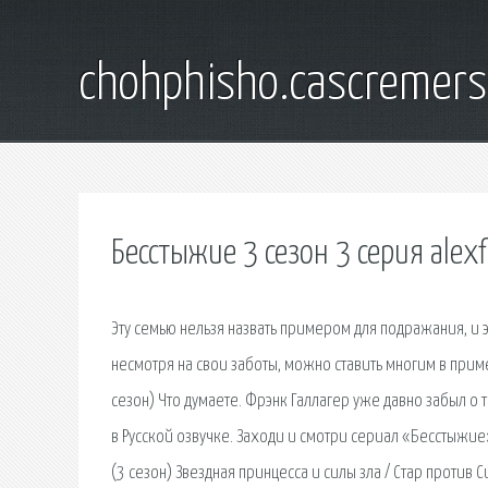
chohphisho.cascremer
Бесстыжие 3 сезон 3 серия alexf
Эту семью нельзя назвать примером для подражания, и э
несмотря на свои заботы, можно ставить многим в приме
сезон) Что думаете. Фрэнк Галлагер уже давно забыл о
в Русской озвучке. Заходи и смотри сериал «Бесстыжие
(3 сезон) Звездная принцесса и силы зла / Стар против