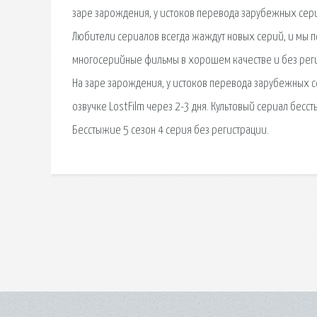
заре зарождения, у истоков перевода зарубежных сери
Любители сериалов всегда жаждут новых серий, и мы п
многосерийные фильмы в хорошем качестве и без регис
На заре зарождения, у истоков перевода зарубежных се
озвучке LostFilm через 2-3 дня. Культовый сериал бесс
Бесстыжие 5 сезон 4 серия без регистрации.