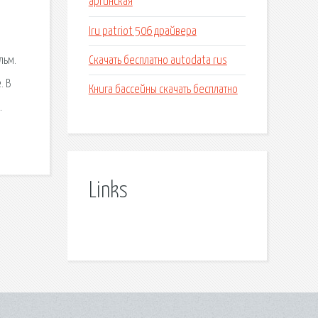
аргинская
Iru patriot 506 драйвера
Скачать бесплатно autodata rus
льм.
. В
Книга бассейны скачать бесплатно
.
Links