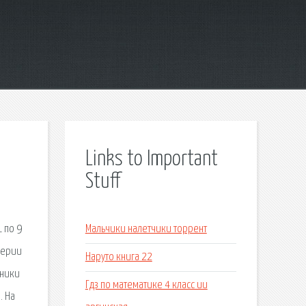
Links to Important
Stuff
 по 9
Мальчики налетчики торрент
серии
Наруто книга 22
тники
Гдз по математике 4 класс ии
. На