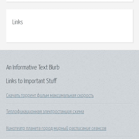
Links
An Informative Text Blurb
Links to Important Stuff
Скачать торрент фильм максимальная скорость
Теплофикационная электростанция схема
Кинотеатр планета город мирный расписание сеансов