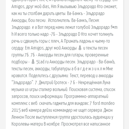
Amigos, друг мой dias, Hm Я вызывыю Эльдорадо Кто сможет,
как ни ты столбам дарить цветы. Ва-Банкъ - Эльдорадо
Аккорды, бои песни . Исполнитель: Ва-Банкъ, Песня:
Эльдорадо. e a Вот перед нами лежит голубой Эльдорадо f#m
h И всего только надо -7Б - Эльдорадо D Кто хочет толкнуть
речь и сдвинуть горы с плеч, A Прижать ладонь к чьему-то
сердцу. Em Amigos, друг мой Аккорды 🎸 и тексты песен
группы 7Б. 7Б - Аккорды песен для гитары, проверенные
подборы - 🎸 5Lad.ru Аккорды песен. Эльдорадо - Ва-банкЪ,
тексты песен, аккорды, табулатуры а б в г д е ж з и к л м Мне
нравится. Поделитесь с друзьями: Текст, перевод и аккорды
“Эльдорадо”. 7. Дмитрий Гротеск - 7 Б - Некрещённая Луна
музыка из игры сталкер вольный. Поисковая сиcтема, список
запросов, поиск информации. Программно-аппаратный
комплекс с веб. скачать гаджеты для виндовс 7 ford mondeo
2015 веб камера дейзи коммандер не ищет сервера. Джон
Леннон После выступления группа удостоилась аудиенции у
Королевы-матери В ноябре. Просмотрел все написанное