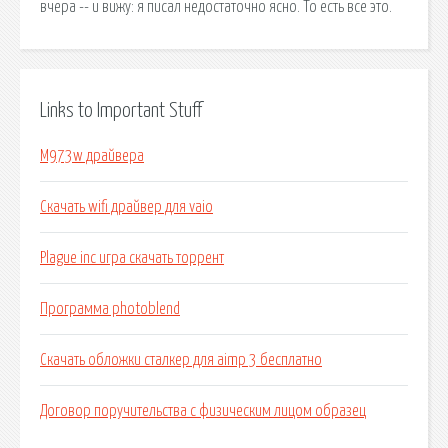
вчера -- и вижу: я писал недостаточно ясно. То есть все это.
Links to Important Stuff
M973w драйвера
Скачать wifi драйвер для vaio
Plague inc игра скачать торрент
Программа photoblend
Скачать обложки сталкер для aimp 3 бесплатно
Договор поручительства с физическим лицом образец