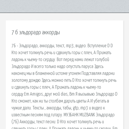
7 б эльдорадо аккорды
7Б - Эльдорадо, аккорды, текст, mp3, видео. Вступление D D
Кто хочет толкнуть речь и сдвинуть горы с плеч, A Прижать
ладонь к чьему-то сердцу. Вот перед нами лежит голубой
Эльдорадо И всего только надо опустить паруса Здесь
наконец мы в блаженной истоме утонем Подставляя ладони
золотому дождю Здесь можно петь D Кто хочет толкнуть речь
и сдвинуть горы с плеч, A Прижать ладонь к чьему-то
сердцу.Em Amigos, друг мой dias, Bm Я вызывыю Эльдорадо D
Кто сможет, как ни ты столбам дарить цветы A И убегать в
чужие дали. Тексты , аккорды, табы, gtp, mp3 и видео к
известным песням под гитару. МУЗБАНК MUZBANK Эльдорадо
(7Б) Аккорды, текст песни: D Кто хочет толкнуть речь и
сдвинуть горы с плеч, A Прижать ладонь к чьему-то сердцу. Em